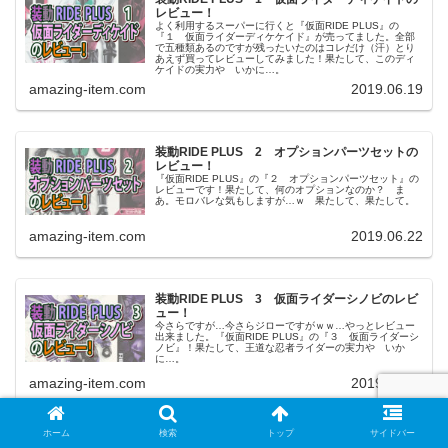
レビュー！
よく利用するスーパーに行くと『仮面RIDE PLUS』の
『１ 仮面ライダーディケケイド』が売ってました。全部
で五種類あるのですが残ったいたのはコレだけ（汗）とり
あえず買ってレビューしてみました！果たして、このディ
ケイドの実力や いかに…。
amazing-item.com
2019.06.19
装動RIDE PLUS 2 オプションパーツセットの
レビュー！
『仮面RIDE PLUS』の『２ オプションパーツセット』の
レビューです！果たして、何のオプションなのか？ ま
あ。モロバレな気もしますが…ｗ 果たして、果たして。
amazing-item.com
2019.06.22
装動RIDE PLUS 3 仮面ライダーシノビのレビ
ュー！
今さらですが…今さらジローですがｗｗ…やっとレビュー
出来ました。『仮面RIDE PLUS』の『３ 仮面ライダーシ
ノビ』！果たして、王道な忍者ライダーの実力や いか
に…。
amazing-item.com
2019.06.26
ホーム
検索
トップ
サイドバー
装動RIDE PLUS 4 仮面ライダークイズのレビ