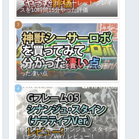
スイッチ版サガ スカーレット グレイ
スを10時間15分やった評価
神獣シーサーロボを買ってみて分か
った凄い点
Gフレーム05 シナンジュ・スタイン
（ナラティブVer）レビュー！