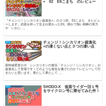
+ 02 E6こまち のレビュー
『チェンジ！シンカリオン超進化+』の２つ目、E6こまち をレビュ
ーします。武器を持って生まれ変わったE6。静かで熱い相棒の実力
や いかに…。
チェンジ！シンカリオン超進化
食玩
+の凄くない点と３つの凄い点
新幹線変形ロボ シンカリオンの食玩「チェンジ！シンカリオン」が
超進化して登場です！どのような進化を遂げたのか？レビューして行
きたいと思います。果たして果たして…。
SHODO-X 仮面ライダー旧１号
食玩
をサイクロン号に乗せてみた件！