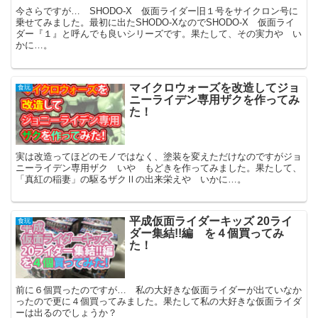
今さらですが… SHODO-X 仮面ライダー旧１号をサイクロン号に
乗せてみました。最初に出たSHODO-XなのでSHODO-X 仮面ライ
ダー『１』と呼んでも良いシリーズです。果たして、その実力や い
かに…。
マイクロウォーズを改造してジョ
食玩
ニーライデン専用ザクを作ってみ
た！
実は改造ってほどのモノではなく、塗装を変えただけなのですがジョ
ニーライデン専用ザク いや もどきを作ってみました。果たして、
「真紅の稲妻」の駆るザクⅡの出来栄えや いかに…。
平成仮面ライダーキッズ 20ライ
食玩
ダー集結!!編 を４個買ってみ
た！
前に６個買ったのですが… 私の大好きな仮面ライダーが出ていなか
ったので更に４個買ってみました。果たして私の大好きな仮面ライダ
ーは出るのでしょうか？