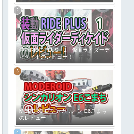
装動RIDE PLUS 1 仮面ライダーデ
ィケイドのレビュー！
MODEROID シンカリオン E6こまち
のレビュー