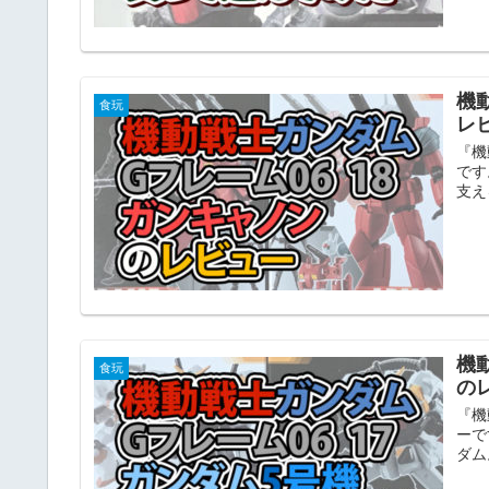
機
食玩
レ
『機
です
支え
機
食玩
の
『機
ーで
ダム