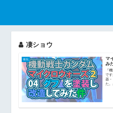
凄ショウ
マ
食玩
み
『機
です
器・
た。