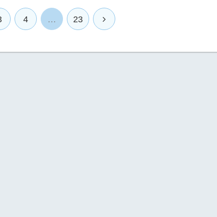
3
4
…
23