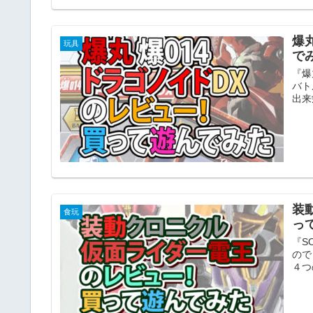
爆
玩具
で
『爆
バト
出来
装
食玩
っ
『S
ので
４つ