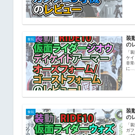
装
食玩
の
「装
ケイ
非常
に…
装
食玩
の
「装
ガフ