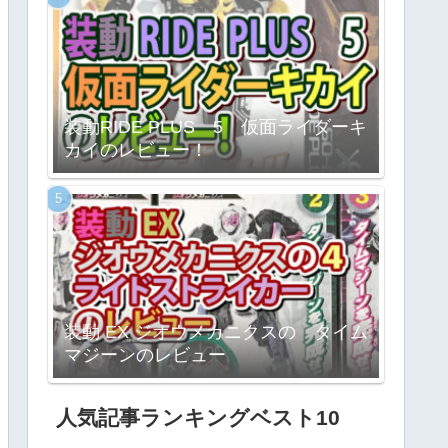
装動RIDE PLUS 5 仮面ライダーキ
カイのレビュー！
装動 EX ジオウメカニクスの タイム
マジーンのレビュー
人気記事ランキングベスト10