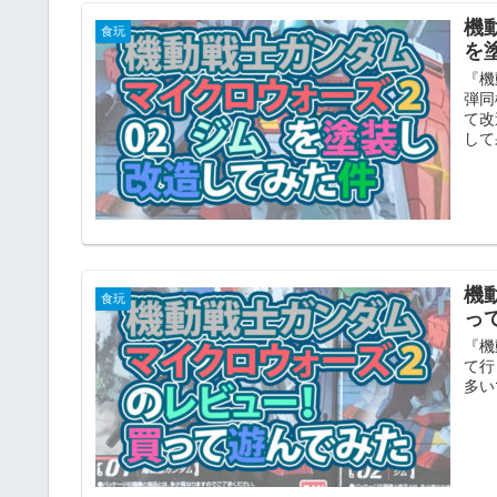
機
食玩
を
『機
弾同
て改
して
機
食玩
っ
『機
て行
多い