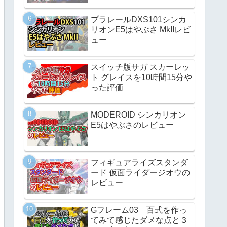
プラレールDXS101シンカ
リオンE5はやぶさ MkIIレビ
ュー
スイッチ版サガ スカーレッ
ト グレイスを10時間15分や
った評価
MODEROID シンカリオン
E5はやぶさのレビュー
フィギュアライズスタンダ
ード 仮面ライダージオウの
レビュー
Gフレーム03 百式を作っ
てみて感じたダメな点と３