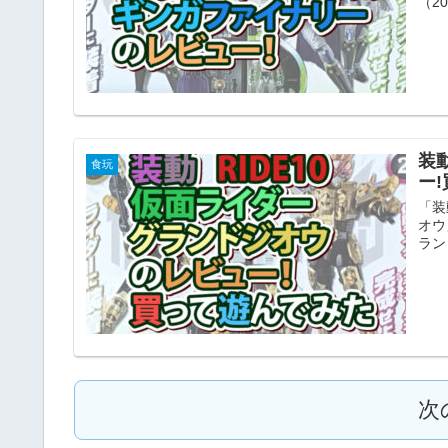
（2
装
食玩
ー
「装
オウ
ラン
次