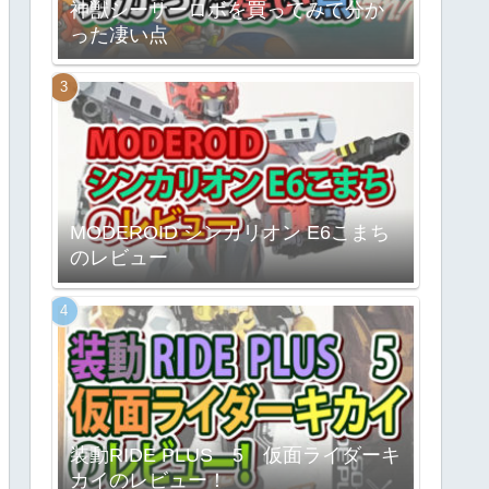
神獣シーサーロボを買ってみて分か
った凄い点
MODEROID シンカリオン E6こまち
のレビュー
装動RIDE PLUS 5 仮面ライダーキ
カイのレビュー！