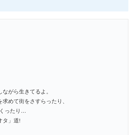
、
しながら生きてるよ。
を求めて街をさすらったり、
まくったり…
タ」道!