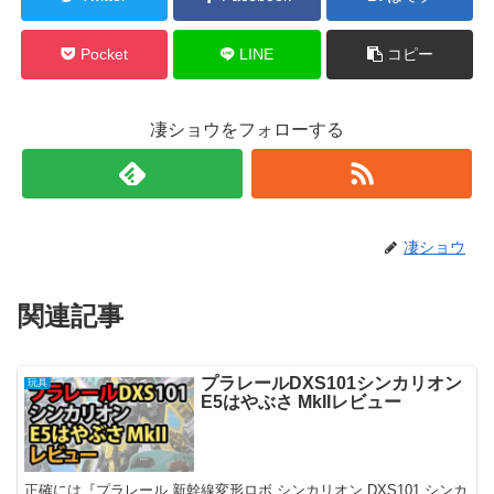
Pocket
LINE
コピー
凄ショウをフォローする
凄ショウ
関連記事
プラレールDXS101シンカリオン
玩具
E5はやぶさ MkIIレビュー
正確には『プラレール 新幹線変形ロボ シンカリオン DXS101 シンカ