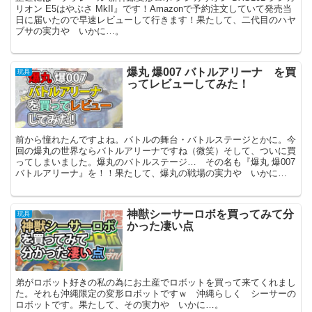
リオン E5はやぶさ MkII』です！Amazonで予約注文していて発売当
日に届いたので早速レビューして行きます！果たして、二代目のハヤ
ブサの実力や いかに…。
爆丸 爆007 バトルアリーナ を買
玩具
ってレビューしてみた！
前から憧れたんですよね。バトルの舞台・バトルステージとかに。今
回の爆丸の世界ならバトルアリーナですね（微笑）そして、ついに買
ってしまいました。爆丸のバトルステージ… その名も『爆丸 爆007
バトルアリーナ』を！！果たして、爆丸の戦場の実力や いかに…
神獣シーサーロボを買ってみて分
玩具
かった凄い点
弟がロボット好きの私の為にお土産でロボットを買って来てくれまし
た。それも沖縄限定の変形ロボットですｗ 沖縄らしく シーサーの
ロボットです。果たして、その実力や いかに…。