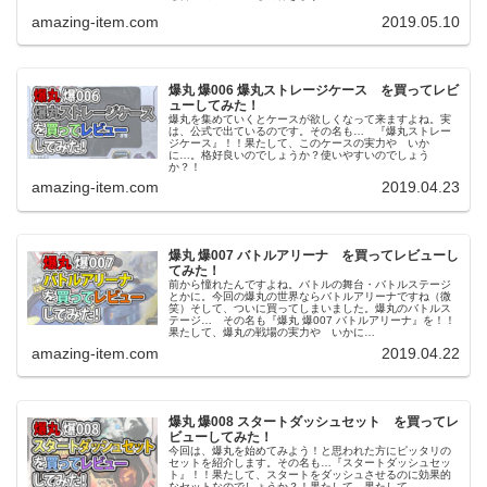
amazing-item.com
2019.05.10
爆丸 爆006 爆丸ストレージケース を買ってレビ
ューしてみた！
爆丸を集めていくとケースが欲しくなって来ますよね。実
は、公式で出ているのです。その名も… 『爆丸ストレー
ジケース』！！果たして、このケースの実力や いか
に…。格好良いのでしょうか？使いやすいのでしょう
か？！
amazing-item.com
2019.04.23
爆丸 爆007 バトルアリーナ を買ってレビューし
てみた！
前から憧れたんですよね。バトルの舞台・バトルステージ
とかに。今回の爆丸の世界ならバトルアリーナですね（微
笑）そして、ついに買ってしまいました。爆丸のバトルス
テージ… その名も『爆丸 爆007 バトルアリーナ』を！！
果たして、爆丸の戦場の実力や いかに…
amazing-item.com
2019.04.22
爆丸 爆008 スタートダッシュセット を買ってレ
ビューしてみた！
今回は、爆丸を始めてみよう！と思われた方にピッタリの
セットを紹介します。その名も…『スタートダッシュセッ
ト』！！果たして、スタートをダッシュさせるのに効果的
なセットなのでしょうか？！果たして、果たして…