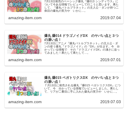
7月13日発売のベーシック爆丸『爆013 シンディウス』に
ついて今ある情報でレビューして行こうと思います。果た
して、『爆丸バトルプラネット』の主人公・ダンが持つ二
体目の爆丸の実力や いかに…。
amazing-item.com
2019.07.04
爆丸 爆014 ドラゴノイドDX のヤバい点と３つ
の凄い点！
7月13日にアニメ『爆丸バトルプラネット』の主人公・ダ
ンの使う爆丸『ドラゴノイド』の『DX』が出ます。今 分
かっている情報で その『ドラゴノイドDX』の凄さに迫っ
てみました！果たして果たして…。
amazing-item.com
2019.07.01
爆丸 爆015 ペガトリクスDX のヤバい点と３つ
の凄い点！
７月13日に発売される爆丸『爆015 ペガトリクスDX』につ
いて、今 分かっている情報でレビューしました。果たし
て、リアが二番目に手に入れた爆丸の実力や いかに…。
amazing-item.com
2019.07.03