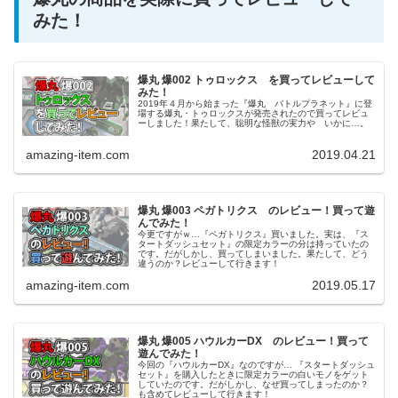
みた！
爆丸 爆002 トゥロックス を買ってレビューして
みた！
2019年４月から始まった『爆丸 バトルプラネット』に登
場する爆丸・トゥロックスが発売されたので買ってレビュ
ーしました！果たして、聡明な怪獣の実力や いかに…。
amazing-item.com
2019.04.21
爆丸 爆003 ペガトリクス のレビュー！買って遊
んでみた！
今更ですがｗ…『ペガトリクス』買いました。実は、『ス
タートダッシュセット』の限定カラーの分は持っていたの
です。だがしかし、買ってしまいました。果たして、どう
違うのか？レビューして行きます！
amazing-item.com
2019.05.17
爆丸 爆005 ハウルカーDX のレビュー！買って
遊んでみた！
今回の『ハウルカーDX』なのですが… 『スタートダッシュ
セット』を購入したときに限定カラーの白いモノをゲット
していたのです。だがしかし、なぜ買ってしまったのか？
も含めてレビューして行きます！