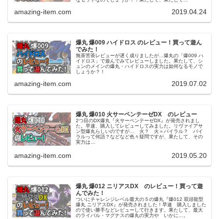
amazing-item.com
2019.04.24
爆丸 爆009 ハイドロス のレビュー！買って遊ん
でみた！
無茶苦茶レビューが遅く成りましたが…爆丸の「爆009 ハ
イドロス」で遊んでみてレビューしました。果たして、シ
ュンのメインの爆丸・ハイドロスの実力は如何なるモノで
しょうか？！
amazing-item.com
2019.07.02
爆丸 爆010 火サーペンテーゼDX のレビュー
2つ目のDX爆丸『火サーペンテーゼDX』が発売されまし
た。早速、購入してレビューしてみました。リヴァイアサ
ン型爆丸らしいのですが… 火？ 火＝パイラル？ パイ
ラルって何語？などなど色々疑問ですが、果たして、その
実力は…
amazing-item.com
2019.05.20
爆丸 爆012 ニリアスDX のレビュー！買って遊
んでみた！
ついにチャレンジレベル最大の５の爆丸『爆012 双頭龍型
爆丸 ニリアスDX』が発売されました！早速 購入しました
ので使い勝手などレビューして行きます。果たして、最大
のライバル・マグナスの爆丸の実力や いかに…。